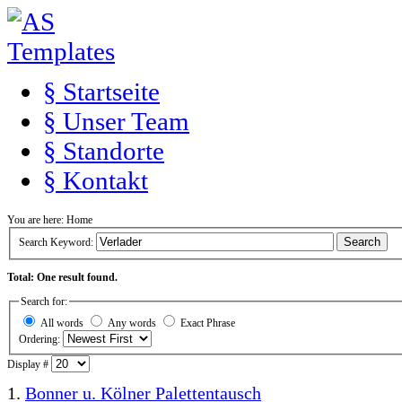
§ Startseite
§ Unser Team
§ Standorte
§ Kontakt
You are here:
Home
Search
Search Keyword:
Total: One result found.
Search for:
All words
Any words
Exact Phrase
Ordering:
Display #
1.
Bonner u. Kölner Palettentausch