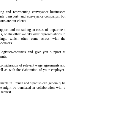
ting and representing conveyance businesses
only transport- and conveyance-companys, but
orts are our clients.
pport and consulting in cases of impairment
s, on the other we take over representations in
edings, which often come across with the
perators.
ogistics-contracts and give you support at
ents.
r consideration of relevant wage agreements and
ll as with the elaboration of your employer-
cuments in French and Spanish can generally be
e might be translated in collaboration with a
 request.