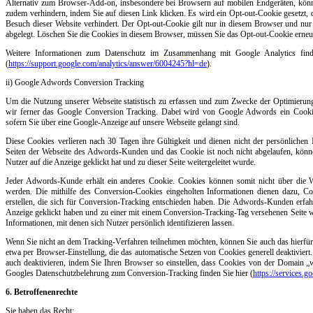
Alternativ zum Browser-Add-on, insbesondere bei Browsern auf mobilen Endgeräten, könn
zudem verhindern, indem Sie auf diesen Link klicken. Es wird ein Opt-out-Cookie gesetzt, 
Besuch dieser Website verhindert. Der Opt-out-Cookie gilt nur in diesem Browser und nur
abgelegt. Löschen Sie die Cookies in diesem Browser, müssen Sie das Opt-out-Cookie erneut
Weitere Informationen zum Datenschutz im Zusammenhang mit Google Analytics finde
(
https://support.google.com/analytics/answer/6004245?hl=de
).
ii) Google Adwords Conversion Tracking
Um die Nutzung unserer Webseite statistisch zu erfassen und zum Zwecke der Optimierung
wir ferner das Google Conversion Tracking. Dabei wird von Google Adwords ein Cookie 
sofern Sie über eine Google-Anzeige auf unsere Webseite gelangt sind.
Diese Cookies verlieren nach 30 Tagen ihre Gültigkeit und dienen nicht der persönlichen 
Seiten der Webseite des Adwords-Kunden und das Cookie ist noch nicht abgelaufen, kön
Nutzer auf die Anzeige geklickt hat und zu dieser Seite weitergeleitet wurde.
Jeder Adwords-Kunde erhält ein anderes Cookie. Cookies können somit nicht über die
werden. Die mithilfe des Conversion-Cookies eingeholten Informationen dienen dazu, C
erstellen, die sich für Conversion-Tracking entschieden haben. Die Adwords-Kunden erfahr
Anzeige geklickt haben und zu einer mit einem Conversion-Tracking-Tag versehenen Seite wei
Informationen, mit denen sich Nutzer persönlich identifizieren lassen.
Wenn Sie nicht an dem Tracking-Verfahren teilnehmen möchten, können Sie auch das hierfür 
etwa per Browser-Einstellung, die das automatische Setzen von Cookies generell deaktivier
auch deaktivieren, indem Sie Ihren Browser so einstellen, dass Cookies von der Domain 
Googles Datenschutzbelehrung zum Conversion-Tracking finden Sie hier (
https://services.g
6. Betroffenenrechte
Sie haben das Recht: