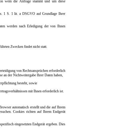
, von wem die Anfrage stammt und um diese
s. 1 S. 1 lit. a DSGVO auf Grundlage Ihrer
aten werden nach Erledigung der von Ihnen
ührten Zwecken findet nicht statt.
rteidigung von Rechtsansprüchen erforderlich
se an der Nichtweitergabe Ihrer Daten haben,
erpflichtung besteht, sowie
tragsverhältnissen mit Ihnen erforderlich ist.
 Browser automatisch erstellt und die auf Ihrem
esuchen. Cookies richten auf Ihrem Endgerät
ezifisch eingesetzten Endgerät ergeben. Dies