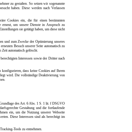
nehmer zu gestalten. So setzen wir sogenannte
 besucht haben. Diese werden nach Verlassen
räre Cookies ein, die für einen bestimmten
te erneut, um unsere Dienste in Anspruch zu
nstellungen sie getätigt haben, um diese nicht
assen und zum Zwecke der Optimierung unseres
 erneuten Besuch unserer Seite automatisch zu
n Zeit automatisch gelöscht.
erechtigten Interessen sowie der Dritter nach
 konfigurieren, dass keine Cookies auf Ihrem
legt wird. Die vollständige Deaktivierung von
nen.
rundlage des Art. 6 Abs. 1 S. 1 lit. f DSGVO
fsgerechte Gestaltung und die fortlaufende
ahmen ein, um die Nutzung unserer Webseite
rten. Diese Interessen sind als berechtigt im
 Tracking-Tools zu entnehmen.