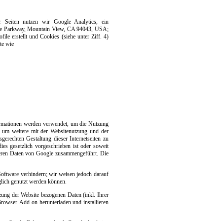
 Seiten nutzen wir Google Analytics, ein
re Parkway, Mountain View, CA 94043, USA;
 erstellt und Cookies (siehe unter Ziff. 4)
te wie
ormationen werden verwendet, um die Nutzung
d um weitere mit der Websitenutzung und der
erechten Gestaltung dieser Internetseiten zu
ies gesetzlich vorgeschrieben ist oder soweit
nderen Daten von Google zusammengeführt. Die
Software verhindern; wir weisen jedoch darauf
glich genutzt werden können.
ung der Website bezogenen Daten (inkl. Ihrer
rowser-Add-on herunterladen und installieren