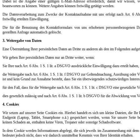
Dabei ist die Angabe einer gültigen E-Mail-Adresse erforderlich, damit wir wissen
beantworten zu können. Weitere Angaben können freiwillig getätigt werden.
Die Datenverarbeitung zum Zwecke der Kontaktaufnahme mit uns erfolgt nach Art. 6 Ab
freiwillig erteilten Einwilligung.
Die für die Benutzung des Kontaktformulars von uns erhobenen personenbezogenen D
gestellten Anfrage automatisch gelöscht.
3. Weitergabe von Daten
Eine Übermittlung Ihrer persönlichen Daten an Dritte zu anderen als den im Folgenden aufgef
Wir geben Ihre persönlichen Daten nur an Dritte weiter, wenn:
Sie Ihre nach Art. 6 Abs. 1 S. 1 lit. a DSGVO ausdrückliche Einwilligung dazu erteilt haben,
die Weitergabe nach Art. 6 Abs. 1 S. 1 lit. f DSGVO zur Geltendmachung, Ausübung oder Ve
ist und kein Grund zur Annahme besteht, dass Sie ein überwiegendes schutzwürdiges Interes
für den Fall, dass für die Weitergabe nach Art. 6 Abs. 1 S. 1 lit. c DSGVO eine gesetzliche V
dies gesetzlich zulässig und nach Art. 6 Abs. 1 S. 1 lit. b DSGVO für die Abwicklung von Ver
4. Cookies
Wir setzen auf unserer Seite Cookies ein. Hierbei handelt es sich um kleine Dateien, die Ihr
Endgerät (Laptop, Tablet, Smartphone o.ä.) gespeichert werden, wenn Sie unsere Seite b
keinen Schaden an, enthalten keine Viren, Trojaner oder sonstige Schadsoftware.
In dem Cookie werden Informationen abgelegt, die sich jeweils im Zusammenhang mit dem sp
bedeutet jedoch nicht, dass wir dadurch unmittelbar Kenntnis von Ihrer Identität erhalten.