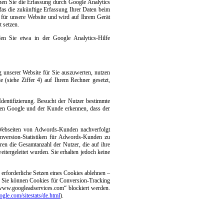
en Sie die Erfassung durch Google Analytics
das die zukünftige Erfassung Ihrer Daten beim
 für unsere Website und wird auf Ihrem Gerät
 setzen.
n Sie etwa in der Google Analytics-Hilfe
 unserer Website für Sie auszuwerten, nutzen
(siehe Ziffer 4) auf Ihrem Rechner gesetzt,
Identifizierung. Besucht der Nutzer bestimmte
nen Google und der Kunde erkennen, dass der
 Webseiten von Adwords-Kunden nachverfolgt
onversion-Statistiken für Adwords-Kunden zu
en die Gesamtanzahl der Nutzer, die auf ihre
tergeleitet wurden. Sie erhalten jedoch keine
erforderliche Setzen eines Cookies ablehnen –
t. Sie können Cookies für Conversion-Tracking
„www.googleadservices.com“ blockiert werden.
oogle.com/sitestats/de.html
).