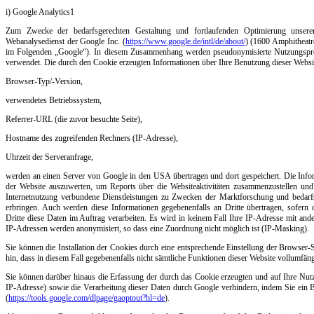
i) Google Analytics1
Zum Zwecke der bedarfsgerechten Gestaltung und fortlaufenden Optimierung unserer
Webanalysedienst der Google Inc. (
https://www.google.de/intl/de/about/
) (1600 Amphitheat
im Folgenden „Google“). In diesem Zusammenhang werden pseudonymisierte Nutzungsprofile
verwendet. Die durch den Cookie erzeugten Informationen über Ihre Benutzung dieser Websi
Browser-Typ/-Version,
verwendetes Betriebssystem,
Referrer-URL (die zuvor besuchte Seite),
Hostname des zugreifenden Rechners (IP-Adresse),
Uhrzeit der Serveranfrage,
werden an einen Server von Google in den USA übertragen und dort gespeichert. Die Inf
der Website auszuwerten, um Reports über die Websiteaktivitäten zusammenzustellen un
Internetnutzung verbundene Dienstleistungen zu Zwecken der Marktforschung und bedarfsg
erbringen. Auch werden diese Informationen gegebenenfalls an Dritte übertragen, sofern d
Dritte diese Daten im Auftrag verarbeiten. Es wird in keinem Fall Ihre IP-Adresse mit a
IP-Adressen werden anonymisiert, so dass eine Zuordnung nicht möglich ist (IP-Masking).
Sie können die Installation der Cookies durch eine entsprechende Einstellung der Browser-
hin, dass in diesem Fall gegebenenfalls nicht sämtliche Funktionen dieser Website vollumfän
Sie können darüber hinaus die Erfassung der durch das Cookie erzeugten und auf Ihre Nutz
IP-Adresse) sowie die Verarbeitung dieser Daten durch Google verhindern, indem Sie ein B
(
https://tools.google.com/dlpage/gaoptout?hl=de
).