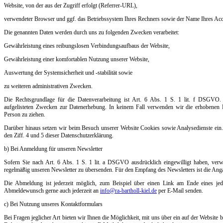
Website, von der aus der Zugriff erfolgt (Referrer-URL),
verwendeter Browser und ggf. das Betriebssystem Ihres Rechners sowie der Name Ihres Acc
Die genannten Daten werden durch uns zu folgenden Zwecken verarbeitet:
Gewährleistung eines reibungslosen Verbindungsaufbaus der Website,
Gewährleistung einer komfortablen Nutzung unserer Website,
Auswertung der Systemsicherheit und -stabilität sowie
zu weiteren administrativen Zwecken.
Die Rechtsgrundlage für die Datenverarbeitung ist Art. 6 Abs. 1 S. 1 lit. f DSGVO. U
aufgelisteten Zwecken zur Datenerhebung. In keinem Fall verwenden wir die erhobenen
Person zu ziehen.
Darüber hinaus setzen wir beim Besuch unserer Website Cookies sowie Analysedienste ein. 
den Ziff. 4 und 5 dieser Datenschutzerklärung.
b) Bei Anmeldung für unseren Newsletter
Sofern Sie nach Art. 6 Abs. 1 S. 1 lit. a DSGVO ausdrücklich eingewilligt haben, ver
regelmäßig unseren Newsletter zu übersenden. Für den Empfang des Newsletters ist die Ang
Die Abmeldung ist jederzeit möglich, zum Beispiel über einen Link am Ende eines jede
Abmeldewunsch gerne auch jederzeit an
info@ra-bartholl-kiel.de
per E-Mail senden.
c) Bei Nutzung unseres Kontaktformulars
Bei Fragen jeglicher Art bieten wir Ihnen die Möglichkeit, mit uns über ein auf der Website 