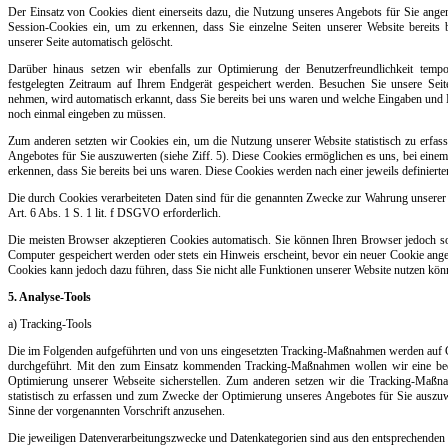
Der Einsatz von Cookies dient einerseits dazu, die Nutzung unseres Angebots für Sie ange
Session-Cookies ein, um zu erkennen, dass Sie einzelne Seiten unserer Website bereits
unserer Seite automatisch gelöscht.
Darüber hinaus setzen wir ebenfalls zur Optimierung der Benutzerfreundlichkeit tempo
festgelegten Zeitraum auf Ihrem Endgerät gespeichert werden. Besuchen Sie unsere Sei
nehmen, wird automatisch erkannt, dass Sie bereits bei uns waren und welche Eingaben und Ei
noch einmal eingeben zu müssen.
Zum anderen setzten wir Cookies ein, um die Nutzung unserer Website statistisch zu erf
Angebotes für Sie auszuwerten (siehe Ziff. 5). Diese Cookies ermöglichen es uns, bei einem
erkennen, dass Sie bereits bei uns waren. Diese Cookies werden nach einer jeweils definierte
Die durch Cookies verarbeiteten Daten sind für die genannten Zwecke zur Wahrung unserer b
Art. 6 Abs. 1 S. 1 lit. f DSGVO erforderlich.
Die meisten Browser akzeptieren Cookies automatisch. Sie können Ihren Browser jedoch so
Computer gespeichert werden oder stets ein Hinweis erscheint, bevor ein neuer Cookie ange
Cookies kann jedoch dazu führen, dass Sie nicht alle Funktionen unserer Website nutzen kön
5. Analyse-Tools
a) Tracking-Tools
Die im Folgenden aufgeführten und von uns eingesetzten Tracking-Maßnahmen werden auf G
durchgeführt. Mit den zum Einsatz kommenden Tracking-Maßnahmen wollen wir eine bedar
Optimierung unserer Webseite sicherstellen. Zum anderen setzen wir die Tracking-Maßn
statistisch zu erfassen und zum Zwecke der Optimierung unseres Angebotes für Sie auszuwe
Sinne der vorgenannten Vorschrift anzusehen.
Die jeweiligen Datenverarbeitungszwecke und Datenkategorien sind aus den entsprechenden