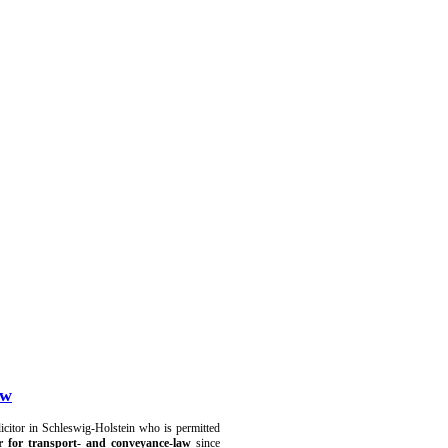
aw
licitor in Schleswig-Holstein who is permitted
tor for transport- and conveyance-law
since