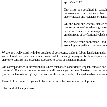
april 25th, 2007.
Our office is specialized in consul
nationwide and internationally. Not 
also principals and recipients of transp
On one hand our services include su
processing as well as achieving regres
cases of fine- or criminal-proce
employments of professional vehicle o
We prepare your cooperation- and l
arranging your pallet exchange agreem
We are also well versed with the specialties of conveyance trades in labour legislation unde
we will guide and represent you in matters of terminating employment-relationships as we
employee-contratcs and questions associated to codes of industrial relations.
Our correspondence in international business relations is conducted in english, but also do
processed. If translations are necessary, we'll contact you in time. Russian correspondenc
professional translation agency. The costs for this service can be calculated in advance at your
Please feel free to inform yourself about our services by browsing our web presence.
The Bartholl Lawyers team