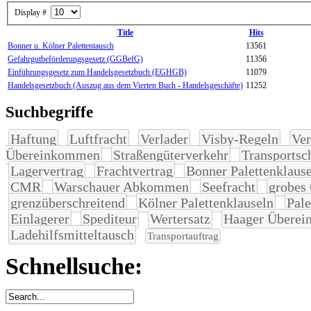
Display #
Title
Hits
Bonner u. Kölner Palettentausch
13561
Gefahrgutbeförderungsgesetz (GGBefG)
11356
Einführungsgesetz zum Handelsgesetzbuch (EGHGB)
11079
Handelsgesetzbuch (Auszug aus dem Vierten Buch - Handelsgeschäfte)
11252
Suchbegriffe
Haftung
Luftfracht
Verlader
Visby-Regeln
Ver
Übereinkommen
Straßengüterverkehr
Transportsc
Lagervertrag
Frachtvertrag
Bonner Palettenklaus
CMR
Warschauer Abkommen
Seefracht
grobes 
grenzüberschreitend
Kölner Palettenklauseln
Pale
Einlagerer
Spediteur
Wertersatz
Haager Übere
Ladehilfsmitteltausch
Transportauftrag
Schnellsuche: